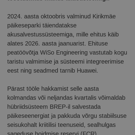
2024. aasta oktoobris valminud Kirikmäe
päikeseparki täiendatakse
akusalvestussüsteemiga, mille ehitus käib
alates 2026. aasta jaanuarist. Ehituse
peatöövõtja WiSo Engineering vastutab kogu
taristu valmimise ja süsteemi integreerimise
eest ning seadmed tarnib Huawei.
Pärast tööle hakkamist selle aasta
kolmandas või neljandas kvartalis võimaldab
hübriidsüsteem BREP-il salvestada
päikeseenergiat ja pakkuda võrgu stabiilsuse
seisukohalt kriitilisi teenuseid, sealhulgas
sageduse hoidmise reservi (FCR),