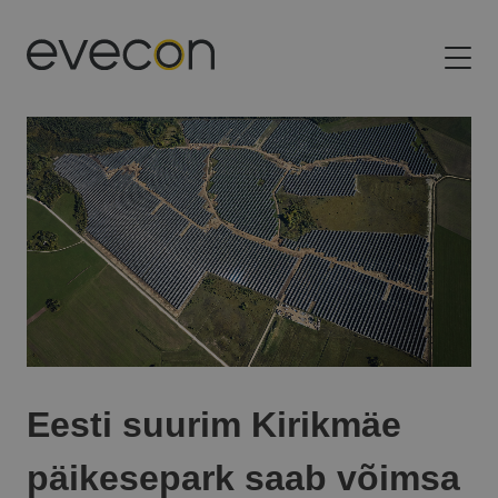
Evecon
Ehitame Baltikumi energeetika tulevikku
Eesti suurim Kirikmäe
päikesepark saab võimsa