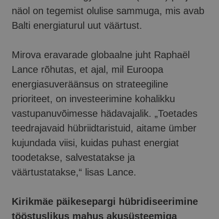
näol on tegemist olulise sammuga, mis avab
Balti energiaturul uut väärtust.
Mirova eravarade globaalne juht Raphaël
Lance rõhutas, et ajal, mil Euroopa
energiasuveräänsus on strateegiline
prioriteet, on investeerimine kohalikku
vastupanuvõimesse hädavajalik. „Toetades
teedrajavaid hübriidtaristuid, aitame ümber
kujundada viisi, kuidas puhast energiat
toodetakse, salvestatakse ja
väärtustatakse,“ lisas Lance.
Kirikmäe päikesepargi hübridiseerimine
tööstuslikus mahus akusüsteemiga