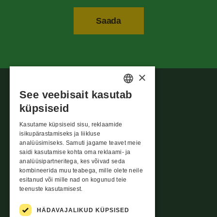
×
See veebisait kasutab
ESTONIAN
küpsiseid
ENGLISH
Kasutame küpsiseid sisu, reklaamide
LATVIAN
isikupärastamiseks ja liikluse
analüüsimiseks. Samuti jagame teavet meie
LITHUANIAN
Rikkumisest teatamise vorm
saidi kasutamise kohta oma reklaami- ja
analüüsipartneritega, kes võivad seda
Rotermanni 8,
kombineerida muu teabega, mille olete neile
Tallinn 10111
esitanud või mille nad on kogunud teie
Harjumaa
teenuste kasutamisest.
info@evecon.ee
HÄDAVAJALIKUD KÜPSISED