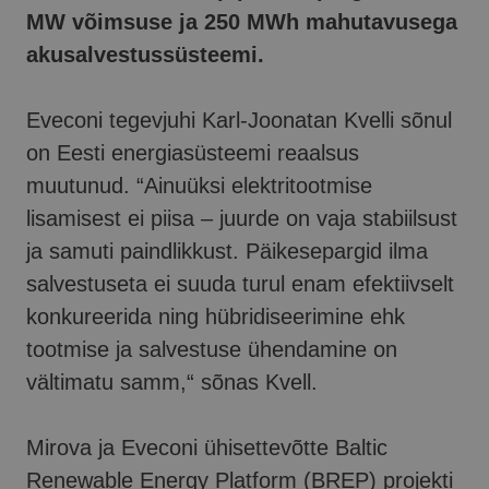
MW võimsuse ja 250 MWh mahutavusega
akusalvestussüsteemi.
Eveconi tegevjuhi Karl-Joonatan Kvelli sõnul
on Eesti energiasüsteemi reaalsus
muutunud. “Ainuüksi elektritootmise
lisamisest ei piisa – juurde on vaja stabiilsust
ja samuti paindlikkust. Päikesepargid ilma
salvestuseta ei suuda turul enam efektiivselt
konkureerida ning hübridiseerimine ehk
tootmise ja salvestuse ühendamine on
vältimatu samm,“ sõnas Kvell.
Mirova ja Eveconi ühisettevõtte Baltic
Renewable Energy Platform (BREP) projekti