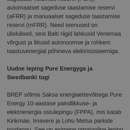
automaatset sageduse taastamise reservi
(aFRR) ja manuaalset sageduse taastamise
reservi (mFRR). Need teenused on
üliolulised, sest Balti riigid lahkusid Venemaa
võrgust ja liitusid autonoomse ja rohkem
taastuvenergial põhineva elektrisüsteemiga.
Uudne leping Pure Energyga ja
Swedbanki tugi
BREP sõlmis Saksa energiaettevõttega Pure
Energy 10-aastase paindlikkuse- ja
elektrienergia ostulepingu (FPPA), mis katab
Kirikmäe, Imavere ja Lohu Metsa parkide
toodangu. See on esimene omataoline leping