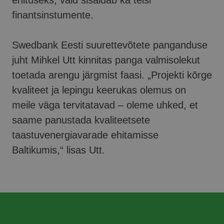
ehituseks, vaid sisaldab ka teisi
finantsinstumente.
Swedbank Eesti suurettevõtete panganduse
juht Mihkel Utt kinnitas panga valmisolekut
toetada arengu järgmist faasi. „Projekti kõrge
kvaliteet ja lepingu keerukas olemus on
meile väga tervitatavad – oleme uhked, et
saame panustada kvaliteetsete
taastuvenergiavarade ehitamisse
Baltikumis,“ lisas Utt.