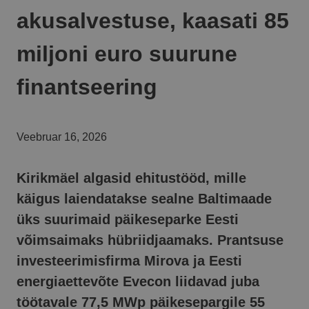
akusalvestuse, kaasati 85
miljoni euro suurune
finantseering
veebruar 16, 2026
Kirikmäel algasid ehitustööd, mille
käigus laiendatakse sealne Baltimaade
üks suurimaid päikeseparke Eesti
võimsaimaks hübriidjaamaks. Prantsuse
investeerimisfirma Mirova ja Eesti
energiaettevõte Evecon liidavad juba
töötavale 77,5 MWp päikesepargile 55