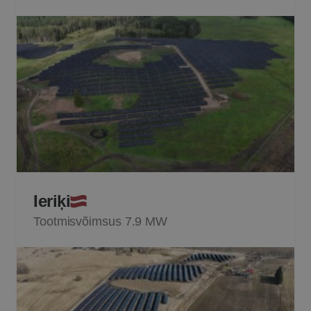
Ieriķi
Tootmisvõimsus 7.9 MW