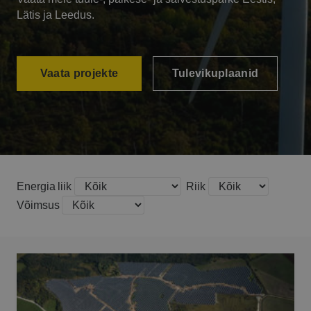
Lätis ja Leedus.
Vaata projekte
Tulevikuplaanid
Energia liik
Riik
Võimsus