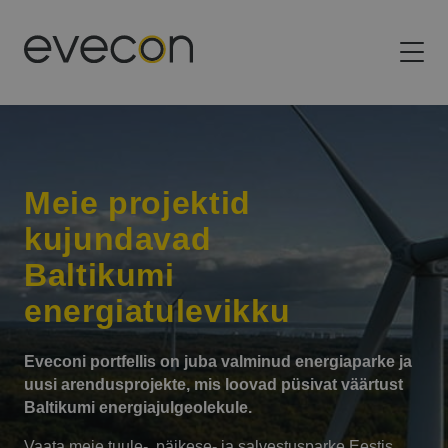
Evecon
Ehitame Baltikumi energeetika tulevikku
Meie projektid
kujundavad
Baltikumi
energiatulevikku
Eveconi portfellis on juba valminud energiaparke ja
uusi arendusprojekte, mis loovad püsivat väärtust
Baltikumi energiajulgeolekule.
Vaata meie tuule-, päikese- ja salvestusparke Eestis,