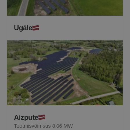
Ugāle
Aizpute
Tootmisvõimsus 8.06 MW