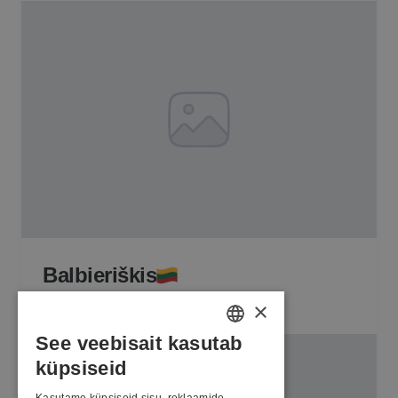
Balbieriškis
Tootmisvõimsus 6 MW
×
See veebisait kasutab
ESTONIAN
küpsiseid
ENGLISH