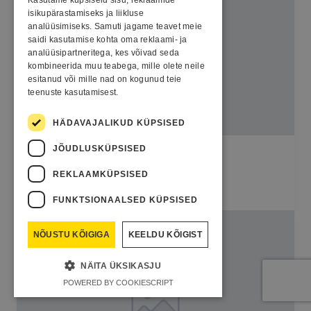
Kasutame küpsiseid sisu, reklaamide
LATVIAN
isikupärastamiseks ja liikluse
analüüsimiseks. Samuti jagame teavet meie
LITHUANIAN
saidi kasutamise kohta oma reklaami- ja
analüüsipartneritega, kes võivad seda
kombineerida muu teabega, mille olete neile
esitanud või mille nad on kogunud teie
teenuste kasutamisest.
HÄDAVAJALIKUD KÜPSISED
JÕUDLUSKÜPSISED
Dainiai 2
REKLAAMKÜPSISED
Tootmisvõimsus 5 MW
FUNKTSIONAALSED KÜPSISED
NÕUSTU KÕIGIGA
KEELDU KÕIGIST
NÄITA ÜKSIKASJU
POWERED BY COOKIESCRIPT