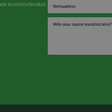
tada koostöövõimalusi