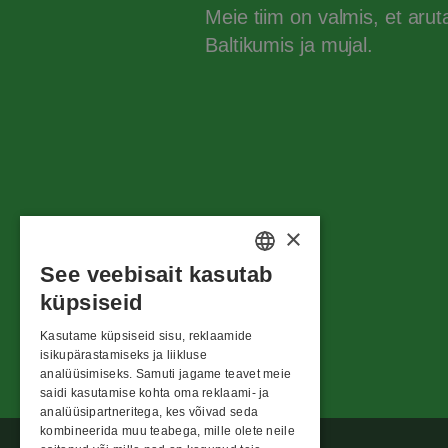
Meie tiim on valmis, et aru
Baltikumis ja mujal.
×
See veebisait kasutab
ESTONIAN
küpsiseid
ENGLISH
Kasutame küpsiseid sisu, reklaamide
LATVIAN
isikupärastamiseks ja liikluse
analüüsimiseks. Samuti jagame teavet meie
LITHUANIAN
saidi kasutamise kohta oma reklaami- ja
analüüsipartneritega, kes võivad seda
kombineerida muu teabega, mille olete neile